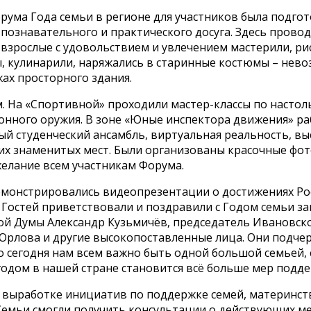
орума Года семьи в регионе для участников была подг
ознавательного и практического досуга. Здесь провод
 взрослые с удовольствием и увлечением мастерили, рис
ы, кулинарили, наряжались в старинные костюмы – нево
жах просторного здания.
 На «Спортивной» проходили мастер-классы по настоль
ронного оружия. В зоне «Юные инспектора движения» 
ый студенческий ансамбль, виртуальная реальность, вы
угих знаменитых мест. Были организованы красочные фо
елание всем участникам Форума.
демонстрировались видеопрезентации о достижениях Ро
 Гостей приветствовали и поздравили с Годом семьи 
ой Думы Александр Кузьмичёв, председатель Ивановск
рлова и другие высокопоставленные лица. Они подчерк
 сегодня нам всем важно быть одной большой семьей, 
годом в нашей стране становится всё больше мер подде
выработке инициатив по поддержке семей, материнства
 Семьи смогли получить консультации о действующих м