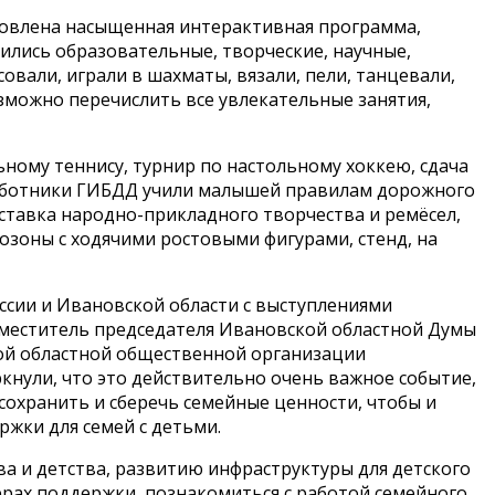
отовлена насыщенная интерактивная программа,
ились образовательные, творческие, научные,
овали, играли в шахматы, вязали, пели, танцевали,
зможно перечислить все увлекательные занятия,
ному теннису, турнир по настольному хоккею, сдача
работники ГИБДД учили малышей правилам дорожного
ставка народно-прикладного творчества и ремёсел,
тозоны с ходячими ростовыми фигурами, стенд, на
ссии и Ивановской области с выступлениями
заместитель председателя Ивановской областной Думы
ой областной общественной организации
нули, что это действительно очень важное событие,
сохранить и сберечь семейные ценности, чтобы и
ржки для семей с детьми.
 и детства, развитию инфраструктуры для детского
ерах поддержки, познакомиться с работой семейного