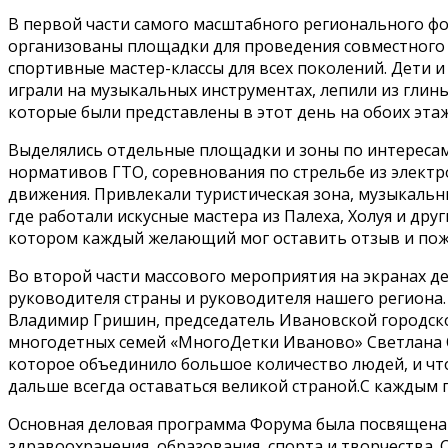
В первой части самого масштабного регионального ф
организованы площадки для проведения совместного п
спортивные мастер-классы для всех поколений. Дети и
играли на музыкальных инструментах, лепили из глин
которые были представлены в этот день на обоих эта
Выделялись отдельные площадки и зоны по интересам.
нормативов ГТО, соревнования по стрельбе из элект
движения. Привлекали туристическая зона, музыкальн
где работали искусные мастера из Палеха, Холуя и др
котором каждый желающий мог оставить отзыв и пож
Во второй части массового мероприятия на экранах 
руководителя страны и руководителя нашего региона.
Владимир Гришин, председатель Ивановской городск
многодетных семей «МногоДетки Иваново» Светлана О
которое объединило большое количество людей, и что
дальше всегда оставаться великой страной.С каждым 
Основная деловая программа Форума была посвящена 
здравоохранения, образования, спорта и творчества.